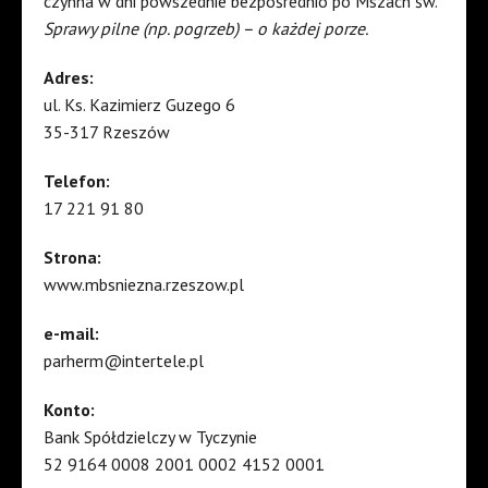
czynna w dni powszednie bezpośrednio po Mszach św.
Sprawy pilne (np. pogrzeb) – o każdej porze.
Adres:
ul. Ks. Kazimierz Guzego 6
35-317 Rzeszów
Telefon:
17 221 91 80
Strona:
www.mbsniezna.rzeszow.pl
e-mail:
parherm@intertele.pl
Konto:
Bank Spółdzielczy w Tyczynie
52 9164 0008 2001 0002 4152 0001