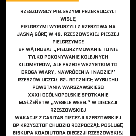
RZESZOWSCY PIELGRZYMI PRZEKROCZYLI
WISŁĘ
PIELGRZYMI WYRUSZYLI Z RZESZOWA NA
JASNĄ GÓRĘ W 49. RZESZOWSKIEJ PIESZEJ
PIELGRZYMCE
BP WĄTROBA: „PIELGRZYMOWANIE TO NIE
TYLKO POKONYWANIE KOLEJNYCH
KILOMETRÓW, ALE PRZEDE WSZYSTKIM TO
DROGA WIARY, NAWRÓCENIA I NADZIEI”
RZESZÓW UCZCIŁ 82. ROCZNICĘ WYBUCHU
POWSTANIA WARSZAWSKIEGO
XXXII OGÓLNOPOLSKIE SPOTKANIE
MAŁŻEŃSTW „WESELE WESEL” W DIECEZJI
RZESZOWSKIEJ
WAKACJE Z CARITAS DIECEZJI RZESZOWSKIEJ
BP KRZYSZTOF CHUDZIO ROZPOCZĄŁ POSŁUGĘ
BISKUPA KOADIUTORA DIECEZJI RZESZOWSKIEJ