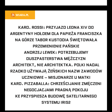
WIARA.PL
KARD. ROSSI: PRZYJAZD LEONA XIV DO
ARGENTYNY HOŁDEM DLA PAPIEŻA FRANCISZKA
NA GÓRZE TABOR KUSTODIA ŚWIĘTOWAŁA
PRZEMIENIENIE PAŃSKIE
ANDRZEJ LEWEK: POTRZEBUJEMY
DUSZPASTERSTWA MĘŻCZYZN
ARCHITEKT, NIE ARCHITEKTKA. POLKI NADAL
RZADKO UŻYWAJĄ ŻEŃSKICH NAZW ZAWODÓW
UCZNIOWIE – MISJONARZE U MATKI
KARD. PIZZABALLA: CHRZEŚCIJANIE ZMĘCZENI
NEGOCJACJAMI PRAGNĄ POKOJU
KE PRZYSPIESZA BUDOWĘ SATELITARNEGO
SYSTEMU IRIS2