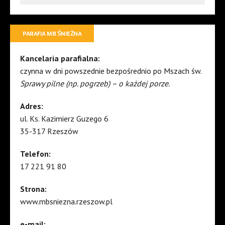
PARAFIA MB ŚNIEŻNA
Kancelaria parafialna:
czynna w dni powszednie bezpośrednio po Mszach św.
Sprawy pilne (np. pogrzeb) – o każdej porze.
Adres:
ul. Ks. Kazimierz Guzego 6
35-317 Rzeszów
Telefon:
17 221 91 80
Strona:
www.mbsniezna.rzeszow.pl
e-mail: