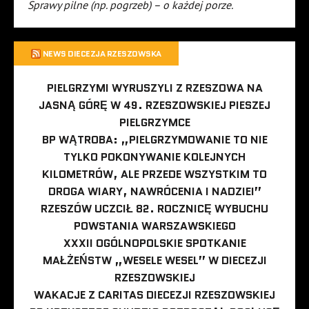
Sprawy pilne (np. pogrzeb) – o każdej porze.
NEWS DIECEZJA RZESZOWSKA
PIELGRZYMI WYRUSZYLI Z RZESZOWA NA
JASNĄ GÓRĘ W 49. RZESZOWSKIEJ PIESZEJ
PIELGRZYMCE
BP WĄTROBA: „PIELGRZYMOWANIE TO NIE
TYLKO POKONYWANIE KOLEJNYCH
KILOMETRÓW, ALE PRZEDE WSZYSTKIM TO
DROGA WIARY, NAWRÓCENIA I NADZIEI”
RZESZÓW UCZCIŁ 82. ROCZNICĘ WYBUCHU
POWSTANIA WARSZAWSKIEGO
XXXII OGÓLNOPOLSKIE SPOTKANIE
MAŁŻEŃSTW „WESELE WESEL” W DIECEZJI
RZESZOWSKIEJ
WAKACJE Z CARITAS DIECEZJI RZESZOWSKIEJ