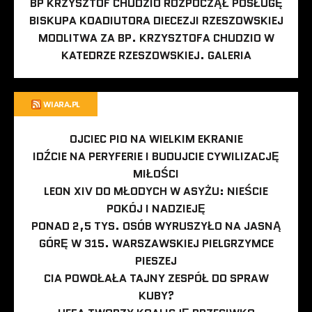
BP KRZYSZTOF CHUDZIO ROZPOCZĄŁ POSŁUGĘ
BISKUPA KOADIUTORA DIECEZJI RZESZOWSKIEJ
MODLITWA ZA BP. KRZYSZTOFA CHUDZIO W
KATEDRZE RZESZOWSKIEJ. GALERIA
WIARA.PL
OJCIEC PIO NA WIELKIM EKRANIE
IDŹCIE NA PERYFERIE I BUDUJCIE CYWILIZACJĘ
MIŁOŚCI
LEON XIV DO MŁODYCH W ASYŻU: NIEŚCIE
POKÓJ I NADZIEJĘ
PONAD 2,5 TYS. OSÓB WYRUSZYŁO NA JASNĄ
GÓRĘ W 315. WARSZAWSKIEJ PIELGRZYMCE
PIESZEJ
CIA POWOŁAŁA TAJNY ZESPÓŁ DO SPRAW
KUBY?