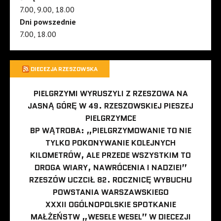
7.00, 9.00, 18.00
Dni powszednie
7.00, 18.00
DIECEZJA RZESZOWSKA
PIELGRZYMI WYRUSZYLI Z RZESZOWA NA
JASNĄ GÓRĘ W 49. RZESZOWSKIEJ PIESZEJ
PIELGRZYMCE
BP WĄTROBA: „PIELGRZYMOWANIE TO NIE
TYLKO POKONYWANIE KOLEJNYCH
KILOMETRÓW, ALE PRZEDE WSZYSTKIM TO
DROGA WIARY, NAWRÓCENIA I NADZIEI”
RZESZÓW UCZCIŁ 82. ROCZNICĘ WYBUCHU
POWSTANIA WARSZAWSKIEGO
XXXII OGÓLNOPOLSKIE SPOTKANIE
MAŁŻEŃSTW „WESELE WESEL” W DIECEZJI