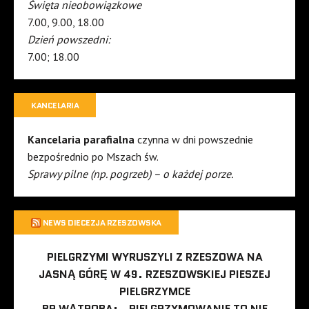
Święta nieobowiązkowe
7.00, 9.00, 18.00
Dzień powszedni:
7.00; 18.00
KANCELARIA
Kancelaria parafialna
czynna w dni powszednie
bezpośrednio po Mszach św.
Sprawy pilne (np. pogrzeb) – o każdej porze.
NEWS DIECEZJA RZESZOWSKA
PIELGRZYMI WYRUSZYLI Z RZESZOWA NA
JASNĄ GÓRĘ W 49. RZESZOWSKIEJ PIESZEJ
PIELGRZYMCE
BP WĄTROBA: „PIELGRZYMOWANIE TO NIE