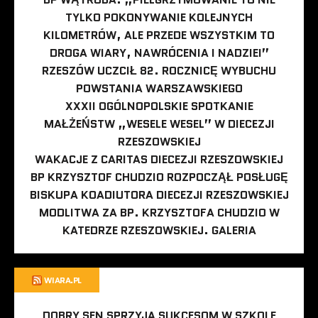
TYLKO POKONYWANIE KOLEJNYCH
KILOMETRÓW, ALE PRZEDE WSZYSTKIM TO
DROGA WIARY, NAWRÓCENIA I NADZIEI”
RZESZÓW UCZCIŁ 82. ROCZNICĘ WYBUCHU
POWSTANIA WARSZAWSKIEGO
XXXII OGÓLNOPOLSKIE SPOTKANIE
MAŁŻEŃSTW „WESELE WESEL” W DIECEZJI
RZESZOWSKIEJ
WAKACJE Z CARITAS DIECEZJI RZESZOWSKIEJ
BP KRZYSZTOF CHUDZIO ROZPOCZĄŁ POSŁUGĘ
BISKUPA KOADIUTORA DIECEZJI RZESZOWSKIEJ
MODLITWA ZA BP. KRZYSZTOFA CHUDZIO W
KATEDRZE RZESZOWSKIEJ. GALERIA
WIARA.PL
DOBRY SEN SPRZYJA SUKCESOM W SZKOLE