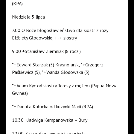
(RPA)
Niedziela 5 lipca
7.00 O Boże błogosławieństwo dla sióstr z róży
Elżbiety Głodowskiej i ++ siostry
9.00 +Stanisław Ziemniak (8 rocz.)
*+Edward Starzak (5) Krasnojarsk, *+Grzegorz
Paśkiewicz (5), *+Wanda Głodowska (5)
*+Adam Kyc od siostry Teresy z mężem (Papua Nowa
Gwinea)
*+Danuta Kałucka od kuzynki Marii (RPA)
10.30 +Jadwiga Kempanowska – Bury
12.00 Za parafian żywych i zmarłych