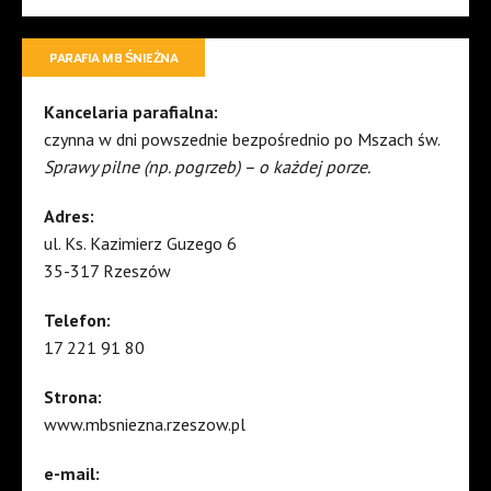
PARAFIA MB ŚNIEŻNA
Kancelaria parafialna:
czynna w dni powszednie bezpośrednio po Mszach św.
Sprawy pilne (np. pogrzeb) – o każdej porze.
Adres:
ul. Ks. Kazimierz Guzego 6
35-317 Rzeszów
Telefon:
17 221 91 80
Strona:
www.mbsniezna.rzeszow.pl
e-mail: