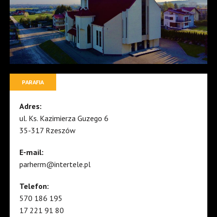
PARAFIA
Adres:
ul. Ks. Kazimierza Guzego 6
35-317 Rzeszów
E-mail:
parherm@intertele.pl
Telefon:
570 186 195
17 221 91 80