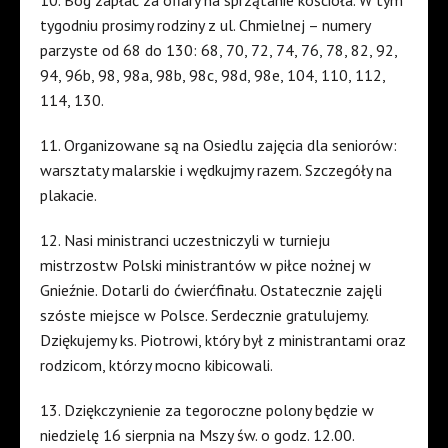
10. Bóg zapłać za ofiary na sprzątanie kościoła. W tym
tygodniu prosimy rodziny z ul. Chmielnej – numery
parzyste od 68 do 130: 68, 70, 72, 74, 76, 78, 82, 92,
94, 96b, 98, 98a, 98b, 98c, 98d, 98e, 104, 110, 112,
114, 130.
11. Organizowane są na Osiedlu zajęcia dla seniorów:
warsztaty malarskie i wędkujmy razem. Szczegóły na
plakacie.
12. Nasi ministranci uczestniczyli w turnieju
mistrzostw Polski ministrantów w piłce nożnej w
Gnieźnie. Dotarli do ćwierćfinału. Ostatecznie zajęli
szóste miejsce w Polsce. Serdecznie gratulujemy.
Dziękujemy ks. Piotrowi, który był z ministrantami oraz
rodzicom, którzy mocno kibicowali.
13. Dziękczynienie za tegoroczne polony będzie w
niedzielę 16 sierpnia na Mszy św. o godz. 12.00.