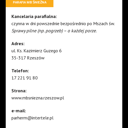
PARAFIA MB ŚNIEŻNA
Kancelaria parafialna:
czynna w dni powszednie bezpośrednio po Mszach św.
Sprawy pilne (np. pogrzeb) – o każdej porze.
Adres:
ul. Ks. Kazimierz Guzego 6
35-317 Rzeszów
Telefon:
17 221 91 80
Strona:
www.mbsniezna.rzeszow.pl
e-mail:
parherm@intertele.pl