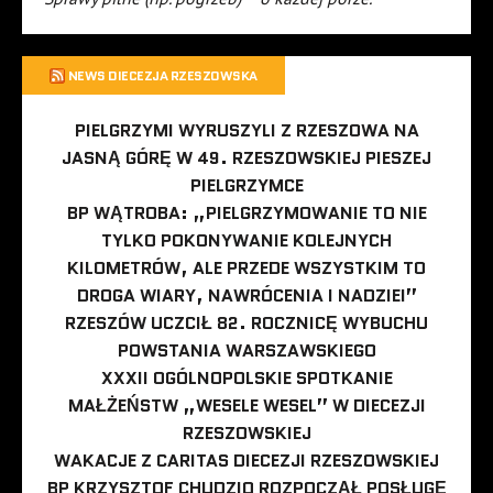
NEWS DIECEZJA RZESZOWSKA
PIELGRZYMI WYRUSZYLI Z RZESZOWA NA
JASNĄ GÓRĘ W 49. RZESZOWSKIEJ PIESZEJ
PIELGRZYMCE
BP WĄTROBA: „PIELGRZYMOWANIE TO NIE
TYLKO POKONYWANIE KOLEJNYCH
KILOMETRÓW, ALE PRZEDE WSZYSTKIM TO
DROGA WIARY, NAWRÓCENIA I NADZIEI”
RZESZÓW UCZCIŁ 82. ROCZNICĘ WYBUCHU
POWSTANIA WARSZAWSKIEGO
XXXII OGÓLNOPOLSKIE SPOTKANIE
MAŁŻEŃSTW „WESELE WESEL” W DIECEZJI
RZESZOWSKIEJ
WAKACJE Z CARITAS DIECEZJI RZESZOWSKIEJ
BP KRZYSZTOF CHUDZIO ROZPOCZĄŁ POSŁUGĘ