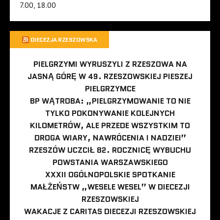
7.00, 18.00
DIECEZJA RZESZOWSKA
PIELGRZYMI WYRUSZYLI Z RZESZOWA NA
JASNĄ GÓRĘ W 49. RZESZOWSKIEJ PIESZEJ
PIELGRZYMCE
BP WĄTROBA: „PIELGRZYMOWANIE TO NIE
TYLKO POKONYWANIE KOLEJNYCH
KILOMETRÓW, ALE PRZEDE WSZYSTKIM TO
DROGA WIARY, NAWRÓCENIA I NADZIEI”
RZESZÓW UCZCIŁ 82. ROCZNICĘ WYBUCHU
POWSTANIA WARSZAWSKIEGO
XXXII OGÓLNOPOLSKIE SPOTKANIE
MAŁŻEŃSTW „WESELE WESEL” W DIECEZJI
RZESZOWSKIEJ
WAKACJE Z CARITAS DIECEZJI RZESZOWSKIEJ