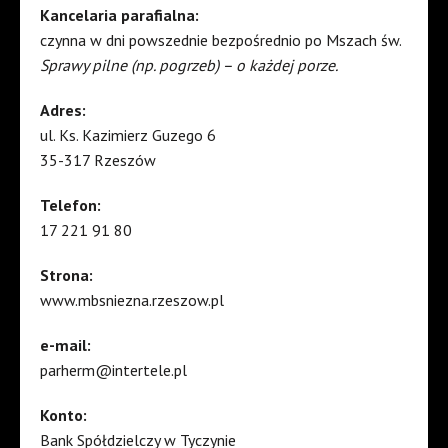
Kancelaria parafialna:
czynna w dni powszednie bezpośrednio po Mszach św.
Sprawy pilne (np. pogrzeb) – o każdej porze.
Adres:
ul. Ks. Kazimierz Guzego 6
35-317 Rzeszów
Telefon:
17 221 91 80
Strona:
www.mbsniezna.rzeszow.pl
e-mail:
parherm@intertele.pl
Konto:
Bank Spółdzielczy w Tyczynie