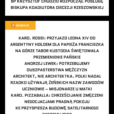
BP KRZYSZTOF CHUDZIO ROZPOCZĄŁ POSŁUGĘ
BISKUPA KOADIUTORA DIECEZJI RZESZOWSKIEJ
WIARA.PL
KARD. ROSSI: PRZYJAZD LEONA XIV DO
ARGENTYNY HOŁDEM DLA PAPIEŻA FRANCISZKA
NA GÓRZE TABOR KUSTODIA ŚWIĘTOWAŁA
PRZEMIENIENIE PAŃSKIE
ANDRZEJ LEWEK: POTRZEBUJEMY
DUSZPASTERSTWA MĘŻCZYZN
ARCHITEKT, NIE ARCHITEKTKA. POLKI NADAL
RZADKO UŻYWAJĄ ŻEŃSKICH NAZW ZAWODÓW
UCZNIOWIE – MISJONARZE U MATKI
KARD. PIZZABALLA: CHRZEŚCIJANIE ZMĘCZENI
NEGOCJACJAMI PRAGNĄ POKOJU
KE PRZYSPIESZA BUDOWĘ SATELITARNEGO