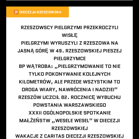
DIECEZJA RZESZOWSKA
RZESZOWSCY PIELGRZYMI PRZEKROCZYLI
WISŁĘ
PIELGRZYMI WYRUSZYLI Z RZESZOWA NA
JASNĄ GÓRĘ W 49. RZESZOWSKIEJ PIESZEJ
PIELGRZYMCE
BP WĄTROBA: „PIELGRZYMOWANIE TO NIE
TYLKO POKONYWANIE KOLEJNYCH
KILOMETRÓW, ALE PRZEDE WSZYSTKIM TO
DROGA WIARY, NAWRÓCENIA I NADZIEI”
RZESZÓW UCZCIŁ 82. ROCZNICĘ WYBUCHU
POWSTANIA WARSZAWSKIEGO
XXXII OGÓLNOPOLSKIE SPOTKANIE
MAŁŻEŃSTW „WESELE WESEL” W DIECEZJI
RZESZOWSKIEJ
WAKACJE Z CARITAS DIECEZJI RZESZOWSKIEJ