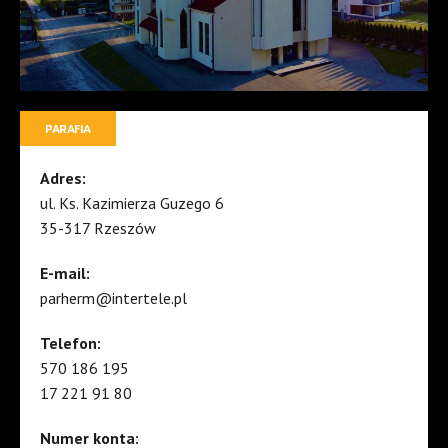
PARAFIA
Adres:
ul. Ks. Kazimierza Guzego 6
35-317 Rzeszów
E-mail:
parherm@intertele.pl
Telefon:
570 186 195
17 221 91 80
Numer konta: