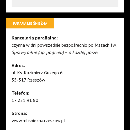
PARAFIA MB ŚNIEŻNA
Kancelaria parafialna:
czynna w dni powszednie bezpośrednio po Mszach św.
Sprawy pilne (np. pogrzeb) – o każdej porze.
Adres:
ul. Ks. Kazimierz Guzego 6
35-317 Rzeszów
Telefon:
17 221 91 80
Strona:
www.mbsniezna.rzeszow.pl