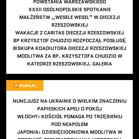
POWSTANIA WARSZAWSKIEGO
XXXII OGÓLNOPOLSKIE SPOTKANIE
MAŁŻEŃSTW „WESELE WESEL” W DIECEZJI
RZESZOWSKIEJ
WAKACJE Z CARITAS DIECEZJI RZESZOWSKIEJ
BP KRZYSZTOF CHUDZIO ROZPOCZĄŁ POSŁUGĘ
BISKUPA KOADIUTORA DIECEZJI RZESZOWSKIEJ
MODLITWA ZA BP. KRZYSZTOFA CHUDZIO W
KATEDRZE RZESZOWSKIEJ. GALERIA
WIARA.PL
NUNCJUSZ NA UKRAINIE O WIELKIM ZNACZENIU
PAPIESKICH APELI O POKÓJ
WŁOCHY: KOŚCIÓŁ POMAGA PO TRZĘSIENIU
POD NEAPOLEM
JAPONIA: DZIESIĘCIODNIOWA MODLITWA W