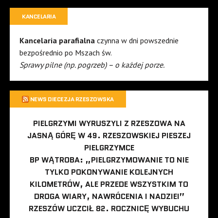
KANCELARIA
Kancelaria parafialna
czynna w dni powszednie
bezpośrednio po Mszach św.
Sprawy pilne (np. pogrzeb) – o każdej porze.
NEWS DIECEZJA RZESZOWSKA
PIELGRZYMI WYRUSZYLI Z RZESZOWA NA
JASNĄ GÓRĘ W 49. RZESZOWSKIEJ PIESZEJ
PIELGRZYMCE
BP WĄTROBA: „PIELGRZYMOWANIE TO NIE
TYLKO POKONYWANIE KOLEJNYCH
KILOMETRÓW, ALE PRZEDE WSZYSTKIM TO
DROGA WIARY, NAWRÓCENIA I NADZIEI”
RZESZÓW UCZCIŁ 82. ROCZNICĘ WYBUCHU