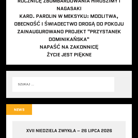
ROCZNICĘ ZBOMBARDOWANIA HIROSZIMY I
NAGASAKI
KARD. PAROLIN W MEKSYKU: MODLITWA,
OBECNOŚĆ I ŚWIADECTWO DROGĄ DO POKOJU
ZAINAUGUROWANO PROJEKT "PRZYSTANEK
DOMINIKAŃSKA"
NAPAŚĆ NA ZAKONNICĘ
ŻYCIE JEST PIĘKNE
NEWS
XVII NIEDZIELA ZWYKŁA – 26 LIPCA 2026