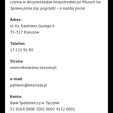
czynna w dni powszednie bezpośrednio po Mszach św.
Sprawy pilne (np. pogrzeb) – o każdej porze.
Adres:
ul. Ks. Kazimierz Guzego 6
35-317 Rzeszów
Telefon:
17 221 91 80
Strona:
www.mbsniezna.rzeszow.pl
e-mail:
parherm@intertele.pl
Konto:
Bank Spółdzielczy w Tyczynie
52 9164 0008 2001 0002 4152 0001